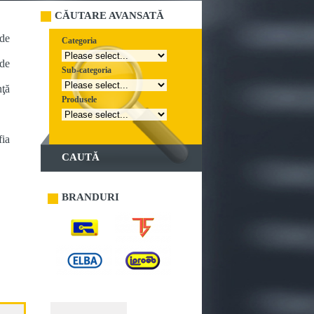
CĂUTARE AVANSATĂ
 de
Categoria
 de
Sub-categoria
nţă
Produsele
fia
CAUTĂ
BRANDURI