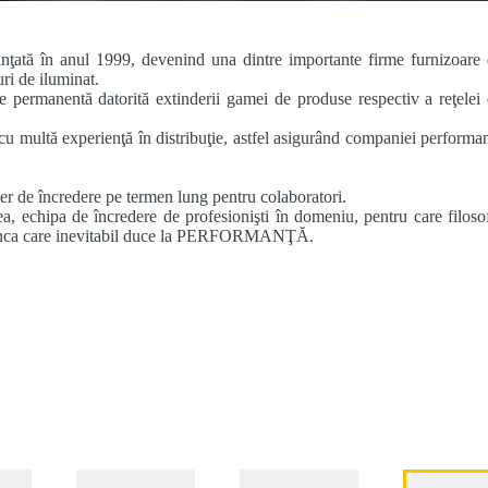
inţată în anul 1999, devenind una dintre importante firme furnizoare
uri de iluminat.
re permanentă datorită extinderii gamei de produse respectiv a reţelei
u multă experienţă în distribuţie, astfel asigurând companiei performa
er de încredere pe termen lung pentru colaboratori.
ea, echipa de încredere de profesionişti în domeniu, pentru care filoso
 munca care inevitabil duce la PERFORMANŢĂ.